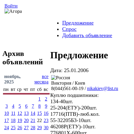
Войти
Предложение
Спрос
Добавить объявление
Архив
Предложение
объявлений
Дата: 25.01.2006
ноябрь,
все
2025
месяца
Виктория / Киев
8(044)561-00-19 /
nikakiev@list.ru
пн
вт
ср
чт
пт
сб
вс
Куплю подшипники:
1
2
134-40шт.
3
4
5
6
7
8
9
25-204(ЕТУ)-200шт.
10
11
12
13
14
15
16
17716(ПТВ)-люб.кол.
55-32205Б3-10шт.
17
18
19
20
21
22
23
46208Р(ЕТУ)-10шт.
24
25
26
27
28
29
30
776801Х-600шт.