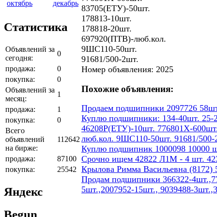
октябрь
декабрь
83705(ЕТУ)-50шт.
178813-10шт.
Статистика
178818-20шт.
697920(ПТВ)-люб.кол.
9ШС110-50шт.
Объявлений за
0
сегодня:
91681/500-2шт.
продажа:
0
Номер объявления: 2025
покупка:
0
Похожие объявления:
Объявлений за
1
месяц:
Продаем подшипники 2097726 58шт
продажа:
1
Куплю подшипники: 134-40шт. 25-2
покупка:
0
46208Р(ЕТУ)-10шт. 776801Х-600шт.
Всего
люб.кол. 9ШС110-50шт. 91681/500-
объявлений
112642
на бирже:
Куплю подшипник 1000098 10000 ш
Срочно ищем 42822 Л1М - 4 шт. 423
продажа:
87100
Крылова Римма Васильевна (8172) 5
покупка:
25542
Продам подшипники 366322-4шт.,77
5шт.,2007952-15шт., 9039488-3шт.,
Яндекс
Begun