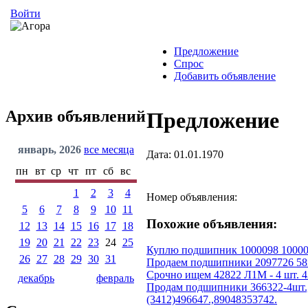
Войти
Предложение
Спрос
Добавить объявление
Архив объявлений
Предложение
январь, 2026
все месяца
Дата: 01.01.1970
пн
вт
ср
чт
пт
сб
вс
1
2
3
4
Номер объявления:
5
6
7
8
9
10
11
Похожие объявления:
12
13
14
15
16
17
18
19
20
21
22
23
24
25
Куплю подшипник 1000098 10000
26
27
28
29
30
31
Продаем подшипники 2097726 58
Срочно ищем 42822 Л1М - 4 шт. 42
декабрь
февраль
Продам подшипники 366322-4шт.,7
(3412)496647.,89048353742.