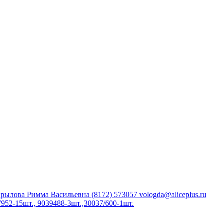
Крылова Римма Васильевна (8172) 573057 vologda@aliceplus.ru
952-15шт., 9039488-3шт.,30037/600-1шт.