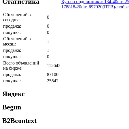
Статистика
Куплю подшипники: 134-40шт. 25
178818-20шт. 697920(ПТВ)-люб.ко
Объявлений за
0
сегодня:
продажа:
0
покупка:
0
Объявлений за
1
месяц:
продажа:
1
покупка:
0
Всего объявлений
112642
на бирже:
продажа:
87100
покупка:
25542
Яндекс
Begun
B2Bcontext