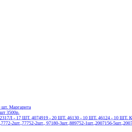
 шт. Маргарита
шт 3500р.
317Л - 17 ШТ. 4074919 - 20 ШТ. 46130 - 10 ШТ. 46124 - 10 ШТ. 
772-2шт.,77752-2шт., 97180-3шт.,889752-1шт.,2007156-5шт.,2007