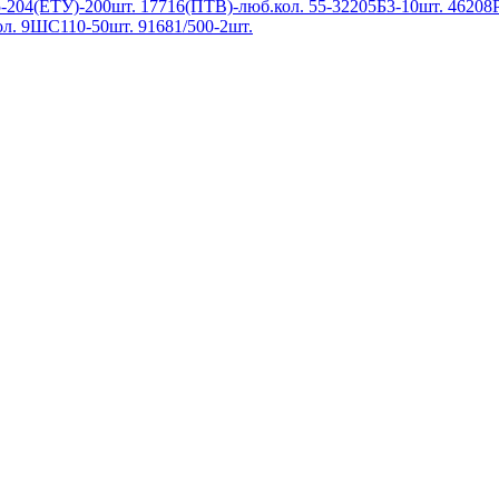
-204(ЕТУ)-200шт. 17716(ПТВ)-люб.кол. 55-32205Б3-10шт. 46208
л. 9ШС110-50шт. 91681/500-2шт.