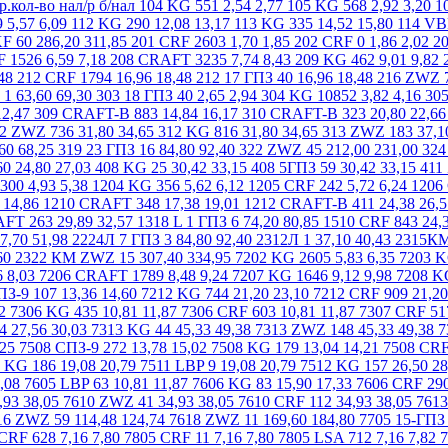
4 ZWZ 53 6,36 6,93 7204 CRF 36 6,36 6,93 7205 KG 1873 7,36 8,03 7206 CRAFT 1789 8,48 9,24 7207 KG 1646 9,12 9,98 7208 KG 1618 11,55 12,59 7208 CRF 519 11,55 12,59 7210 KG 74 13,36 14,60 7210 28 ГПЗ 80 13,36 14,60 7210 СПЗ-9 107 13,36 14,60 7212 KG 744 21,20 23,10 7212 CRF 909 21,20 23,10 7214 KG 343 29,47 32,13 7216 ZWZ 261 33,60 36,61 7304 CRF 524 8,27 9,01 7305 KG 1139 9,01 9,82 7306 KG 435 10,81 11,87 7306 CRF 603 10,81 11,87 7307 CRF 517 13,30 14,49 7308 KG 210 15,90 17,33 7308 CRF 301 15,90 17,33 7309 28 ГПЗ 30 15,90 17,33 7311 ZWZ 274 27,56 30,03 7313 KG 44 45,33 49,38 7313 ZWZ 148 45,33 49,38 7314 KG 144 53,00 57,75 7318 KG 141 116,60 127,05 7506 CRAFT 345 10,28 11,20 7507 СПЗ-9 337 12,16 13,25 7508 СПЗ-9 272 13,78 15,02 7508 KG 179 13,04 14,21 7508 CRF 1008 13,04 14,21 7509 15 ГПЗ 189 14,20 15,48 7510 KG 493 15,58 17,01 7510 LBP 68 15,69 17,09 7511 KG 186 19,08 20,79 7511 LBP 9 19,08 20,79 7512 KG 157 26,50 28,88 7513 KG 173 32,86 35,81 7513 ZWZ 276 32,86 35,81 7524 9ГПЗ 2 74,20 80,85 7604 KG 132 11,10 12,08 7605 LBP 63 10,81 11,87 7606 KG 83 15,90 17,33 7606 CRF 290 15,90 17,33 7607 KG 559 17,60 19,17 7608 KG 143 22,15 24,15 7608 CRF 286 22,15 24,15 7610 KG 28 34,93 38,05 7610 ZWZ 41 34,93 38,05 7610 CRF 112 34,93 38,05 7613 ZWZ 70 61,48 66,99 7614 DYZV 11 77,38 84,32 7614 ZWZ 53 77,38 84,32 7615 СПЗ 24 98,90 107,76 7616 ZWZ 59 114,48 124,74 7618 ZWZ 11 169,60 184,80 7705 15-ГПЗ 862 11,79 12,84 7706 VPZ-15 985 9,54 10,40 7707 15-ГПЗ 1861 12,11 13,19 7804 LSA 678 7,16 7,80 7804 CRF 628 7,16 7,80 7805 CRF 11 7,16 7,80 7805 LSA 712 7,16 7,82 7806 СПЗ 256 12,19 13,28 7909 KG 214 35,51 38,69 8101 CRF 620 2,41 2,63 8126 20 ГПЗ 6 42,40 46,20 8204 ZKL 94 2,65 2,89 8204 ГПЗ 20 400 2,65 2,89 8208 CRF 0 7,55 8,22 8210 CRF 104 9,73 10,59 8210 2 ГПЗ 18 12,19 13,28 8222 20 ГПЗ 2 58,30 63,53 8311 CRF 204 28,99 31,58 8312 KG 159 29,22 31,84 8313 CRF 153 36,04 39,27 8314 KG 29 37,63 40,95 8320 CRF 10 102,82 112,04 8322 ZWZ 3 143,10 155,93 11207 CRF 336 16,32 17,79 11208 CRF 100 18,76 20,44 11208 HARP 31 22,90 24,99 11308 CRF 58 31,38 34,19 11310 CRF 99 45,79 49,90 12207 10 ГПЗ 5 10,60 12,60 12213 10 ГПЗ 257 25,44 27,72 12318 3 ГПЗ 1 106,00 126,00 20703 АК ГПЗ-1 4798 4,13 4,50 27310 ZWZ ZWZ 23 31,38 34,19 27312 ZWZ ZWZ 96 43,46 47,36 32311Л CX 122 74,20 80,85 32314 Л CX 226 127,20 138,60 6-42205 Д 4 ГПЗ 26 10,60 11,55 42207* KG 312 16,77 18,27 42212 KG 107 31,80 34,65 42212 СПЗ-3 69 34,98 38,12 42308 Л ZWZ 6 42,40 46,20 42308 KG 151 26,50 28,88 42606лБ1 4 ГПЗ 4 29,68 32,34 46211 KG 15 28,62 31,19 46216 Л 18 ГПЗ 33 26,50 28,88 46220 Л 3 ГПЗ 1 63,60 69,30 46320 Л ZWZ 60 233,20 254,10 46416 Л 1 ГПЗ 4 349,80 381,15 50115 CRF 3840 17,17 18,71 50209 CRAFT 139 10,60 11,55 50208 CRAFT 574 8,11 8,83 50207 CRAFT 528 7,00 7,67 50305 VBF 257 6,89 7,51 50306 CRAFT 411 7,95 8,66 50307 CRAFT 454 9,28 10,10 50308 CRAFT 282 14,42 15,75 50312 14 ГПЗ 4 31,80 34,65 6-50706 CRF 439 12,83 13,98 6-50706 ХАРП 75 13,25 14,44 57707 АУ LBP 50 33,92 36,96 60104 4 ГПЗ 1130 2,54 2,77 60120 ZWZ 98 51,20 55,79 60202 CRAFT 0 1,91 2,08 60203 CRF 420 2,12 2,31 60206 CRF 1927 4,66 5,08 60209 СПЗ 75 8,48 9,24 60210 CRF 1330 10,92 11,90 60307 ГПЗ 1 9,13 9,94 46120 18 ГПЗ 5 46,64 50,82 66418 Л 1 ГПЗ 3 212,00 231,00 80018 CX 0 1,13 1,23 80019 CRAFT 2539 1,21 1,31 80019 KG 3300 1,21 1,31 80023 CRAFT 3610 1,17 1,27 80024 CRAFT 4177 1,17 1,27 80025 KG 0 1,17 1,27 80026 CRAFT 2346 1,06 1,16 80027 CRAFT 0 1,22 1,33 80029 KG 1460 1,38 1,50 80100 KG 4140 1,38 1,50 80101 KG 0 1,53 1,68 80102 CRF 240 1,70 1,85 80103 CRF 577 1,91 2,08 80104 CRF 1645 2,55 2,78 80105 CRF 2035 3,13 3,40 80106 CRF 1745 3,71 4,04 80107 KG 658 4,56 4,97 80108 18 ГПЗ 31 4,77 5,20 80109 KG 600 6,89 7,51 80116 CRF 100 26,29 28,64 80201 CRAFT 894 1,70 1,85 80202 CX 0 1,91 2,10 80203 KG 0 2,17 2,36 80204 