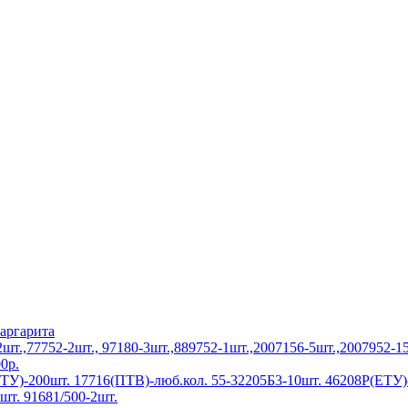
аргарита
.,77752-2шт., 97180-3шт.,889752-1шт.,2007156-5шт.,2007952-15
0р.
У)-200шт. 17716(ПТВ)-люб.кол. 55-32205Б3-10шт. 46208Р(ЕТУ)-
шт. 91681/500-2шт.