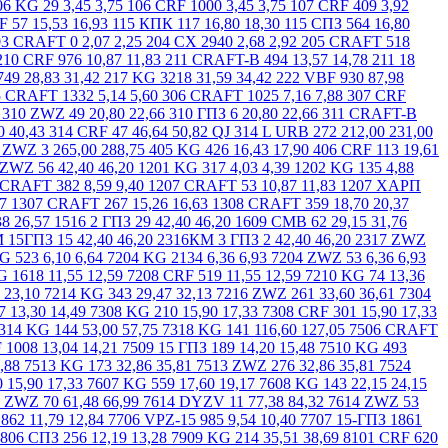
CRF 603 2,97 3,26 80205 CRAFT 1396 3,39 3,78 80206 CX 4314 5,19 5,66 80207 CRF 1491 7,31 7,97 80208 CRAFT 924 8,59 9,36 80209 CRF 744 11,24 12,24 80210 CRAFT 379 11,98 13,05 80210 СПЗ 153 11,98 13,05 80211 CRF 655 13,82 15,07 80212 KG 474 17,44 19,01 80300 CRF 189 2,12 2,31 80301 KG 46 2,65 2,89 80303 ГПЗ 1 954 3,39 3,70 80305 CRAFT 1764 5,72 6,24 80306 CRF 1141 7,74 8,43 80307 CRAFT 1198 10,28 11,20 80308 CRAFT 4247 12,61 13,74 80309 CRAFT 392 15,69 17,09 80310 CRF 188 25,76 28,14 80310 KG 260 25,76 28,14 80311 CRAFT 1022 25,44 27,72 80312 KG 435 33,92 36,96 80316 KG 0 69,96 76,23 92705K CRF 90 16,01 17,44 102210 4 ГПЗ 4 10,60 12,60 102304 СПЗ 20 12,72 13,86 108710 CRF 369 13,57 14,78 127509 СПЗ-9 345 18,29 19,93 160703 CRF 838 10,07 10,97 180017 KG 0 1,06 1,16 180018 CRAFT 1470 1,17 1,27 180018 KG 5186 1,17 1,27 180019 KG 119 1,21 1,31 180019 CRF 1499 1,21 1,31 180025 CRAFT 3288 1,06 1,16 180026 KG 0 1,06 1,16 180027 CRAFT 734 1,16 1,26 180028 CRAFT 3306 1,27 1,42 180029 CRF 4066 1,48 1,62 180100 VBF 725 1,64 1,80 180100 CRF 2385 1,64 1,80 180101 KG 306 1,70 1,85 180101 CRF 2017 1,70 1,85 180102 CRF 2404 1,98 2,15 180103 VBF 1031 2,23 2,43 180104 CRF 1130 2,62 2,86 180105 KG 394 3,18 3,47 180105 CRF 1000 3,18 3,47 180106 KG 1223 3,92 4,27 180107 KG 9 4,88 5,31 180107 CRF 960 4,88 5,31 180108 KG 12 6,57 7,25 180108 CRF 756 6,57 7,25 180109 KG 1534 7,42 8,09 180110 CRF 386 10,18 11,13 180111 KG 286 12,19 13,28 180112 CRAFT 442 15,37 16,80 180114 CRF 604 21,20 23,10 180115 CRF 320 24,38 26,57 180200 CRF 1190 1,86 2,05 180201 CRAFT 942 2,01 2,19 180202 CRF 0 2,12 2,21 180203 VBF 636 2,60 2,84 180204 VBF 169 3,18 3,47 180205 CRF 619 3,92 4,27 180206 CRF 280 5,30 5,78 180207 KG 1313 7,42 8,09 180207 VBF 206 7,63 8,40 180208 CRAFT 631 9,54 10,40 180209 VBF 147 13,36 14,60 180209 CRF 462 10,49 11,43 180210 VBF 672 12,30 13,44 180210 KG 85 12,30 13,44 180211 CRAFT 287 15,90 17,33 180212 CRAFT 32 18,66 20,33 180212 KG 966 18,66 20,33 180300 CRF 890 2,15 2,36 180301 CX 835 3,07 3,36 180301 CRF 740 3,07 3,36 180302 CX 1149 3,29 3,58 180302 CRF 1243 3,29 3,58 180303 KG 205 3,82 4,16 180303 VBF 44 3,92 4,31 180303 CRF 409 3,82 4,31 180304 VBF 818 4,56 4,97 180305 CRAFT 1230 5,62 6,20 180306 KG 4 9,01 9,82 180306 CRF 824 9,01 9,82 180306 VBF 69 9,57 10,43 180307 VBF 0 11,13 12,13 180308 VBF 363 13,78 15,02 180309 CRAFT 468 16,85 18,38 180310 CRAFT 860 24,91 27,14 180311 CRAFT 181 27,35 29,82 180312 CRF 186 34,29 37,38 180500 KG 1050 2,70 2,94 180501 KG 72 3,18 3,47 180501 CRF 1200 3,18 3,47 180502 CRF 1542 3,66 3,99 180503 KG 215 4,03 4,41 180503 СПЗ-4 1833 4,03 4,41 180503 CRF 6814 4,03 4,41 180504 CRF 750 5,46 5,95 180505 VBF 235 6,89 7,51 180505 CRF 955 6,89 7,51 6-180505 8 ГПЗ 781 7,00 7,56 180506 KG 2145 8,06 8,78 180507 KG 277 11,66 12,71 180508 23 ГПЗ 380 15,26 16,63 180508 KG 70 15,26 16,63 180510 KG 8 26,50 28,88 180603 CRF 1433 5,72 6,24 180603 20 ГПЗ 365 5,83 6,35 180604 VBF 840 7,10 7,74 180604 CRF 2313 7,10 7,74 180605 KG 1705 9,13 9,94 180606 KG 317 14,31 15,59 180607 CRF 396 16,96 18,48 180608 KG 637 23,32 25,41 180609 CRF 251 29,89 32,57 180610 KG 224 37,10 40,43 180612 KG 51 56,18 61,22 180902 ГПЗ 4 376 3,18 3,47 1000901 2RS KG 125 2,15 2,36 1000901 2RS CRF 1160 2,15 2,36 1000902 2RS CRF 1000 2,23 2,43 1000903 2RS KG 897 2,68 2,92 1000904 2 RS KG 0 2,98 3,24 1000905 2 RS CRF 240 3,81 4,15 1000907 2 RS CRF 552 6,33 6,89 1000908 2RS CRF 320 7,21 7,85 Q 232 DKFD 100 742,00 808,50 256705 CRF 6 26