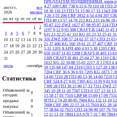
ПРЕДЛАГЕМ ПОДШИПНИКИ. наим.пр.кол-во нал/р б/нал 104 KG 551 2,54 2,77 105 KG 568 2,92 3,20 106 KG 29 3,45 3,75 106 CRF 1000 3,45 3,75 107 CRF 409 3,92 4,27 109 CRF 738 6,15 6,70 110 18 ГПЗ 29 5,57 6,09 112 KG 290 12,08 13,17 113 KG 335 14,52 15,80 114 VBF 57 15,53 16,93 115 КПК 117 16,80 18,30 115 СПЗ 564 16,80 18,30 116 23 ГПЗ 51 15,90 17,33 134Л DKF 60 286,20 311,85 201 CRF 2603 1,70 1,85 202 CRF 0 1,86 2,02 203 CRAFT 0 2,07 2,25 204 СХ 2940 2,68 2,92 205 CRAFT 518 3,26 3,55 206 CRF 2832 4,54 4,94 207 CRF 1526 6,59 7,18 208 CRAFT 3235 7,74 8,43 209 KG 462 9,01 9,82 210 CRF 976 10,87 11,83 211 CRAFT-B 494 13,57 14,78 211 18 ГПЗ 40 13,57 14,78 212 KG 215 16,96 18,48 212 CRF 1794 16,96 18,48 212 17 ГПЗ 40 16,96 18,48 216 ZWZ 749 28,83 31,42 217 KG 3218 31,59 34,42 222 VBF 930 87,98 95,87 222 ZWZ 1627 87,98 95,87 224 ГПЗ 1 63,60 69,30 303 18 ГПЗ 40 2,65 2,94 304 KG 10852 3,82 4,16 305 CRAFT 1332 5,14 5,60 306 CRAFT 1025 7,16 7,88 307 CRF 1197 9,12 9,93 308 CRAFT-B 1445 11,45 12,47 309 CRAFT-B 883 14,84 16,17 310 CRAFT-B 323 20,80 22,66 310 ZWZ 49 20,80 22,66 310 ГПЗ 6 20,80 22,66 311 CRAFT-B 631 23,32 25,41 311 KG 65 23,32 25,41 312 ZWZ 736 31,80 34,65 312 KG 816 31,80 34,65 313 ZWZ 183 37,10 40,43 314 CRF 47 46,64 50,82 QJ 314 L URB 272 212,00 231,00 316 ZWZ 108 57,24 62,37 317 СПЗ 21 63,60 68,25 319 23 ГПЗ 16 84,80 92,40 322 ZWZ 45 212,00 231,00 324 ZWZ 3 265,00 288,75 405 KG 426 16,43 17,90 406 CRF 113 19,61 21,37 406 KG 160 19,61 21,37 407 CRF 160 24,80 27,03 408 KG 25 30,42 33,15 408 5ГПЗ 59 30,42 33,15 411 ZWZ 56 42,40 46,20 1201 KG 317 4,03 4,39 1202 KG 135 4,88 5,31 1203 ХАРП 400 4,93 5,38 1203 CRF 300 4,93 5,38 1204 KG 356 5,62 6,12 1205 CRF 242 5,72 6,24 1206 CRAFT 382 8,59 9,40 1207 CRAFT 53 10,87 11,83 1207 ХАРП 650 10,87 11,83 1208 CRAFT-B 405 13,63 14,86 1210 CRAFT 348 17,38 19,01 1212 CRAFT-B 411 24,38 26,57 1307 CRAFT 267 15,26 16,63 1308 CRAFT 359 18,70 20,37 1309 CRAFT-B 401 25,04 27,30 1310 CRAFT 263 29,89 32,57 1318 L 1 ГПЗ 6 74,20 80,85 1510 CRF 843 24,38 26,57 1516 2 ГПЗ 29 42,40 46,20 1609 CMB 62 29,15 31,76 1612 KG 22 50,88 55,65 2217 Л 3 ГПЗ 4 47,70 51,98 2224Л 7 ГПЗ 3 84,80 92,40 2312Л 1 37,10 40,43 2315КМ 15ГПЗ 15 42,40 46,20 2316КМ 3 ГПЗ 2 42,40 46,20 2317 ZWZ 50 135,68 147,84 2319 СПЗ 5 127,20 138,60 2322 КМ ZWZ 15 307,40 334,95 7202 KG 2605 5,83 6,35 7203 KG 523 6,10 6,64 7204 KG 2134 6,36 6,93 720
август,
все
2026
месяца
пн
вт
ср
чт
пт
сб
вс
1
2
3
4
5
6
7
8
9
10
11
12
13
14
15
16
17
18
19
20
21
22
23
24
25
26
27
28
29
30
31
июль
сентябрь
Статистика
Объявлений за
0
сегодня:
продажа:
0
покупка:
0
Объявлений за
1
месяц: