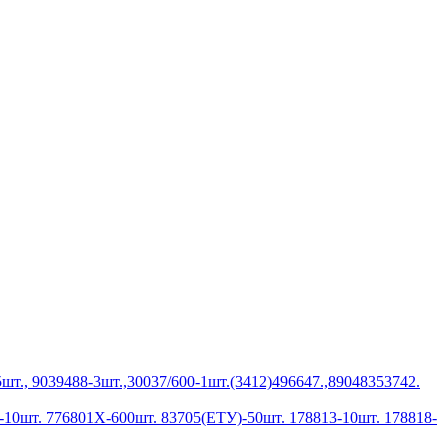
шт., 9039488-3шт.,30037/600-1шт.(3412)496647.,89048353742.
10шт. 776801Х-600шт. 83705(ЕТУ)-50шт. 178813-10шт. 178818-