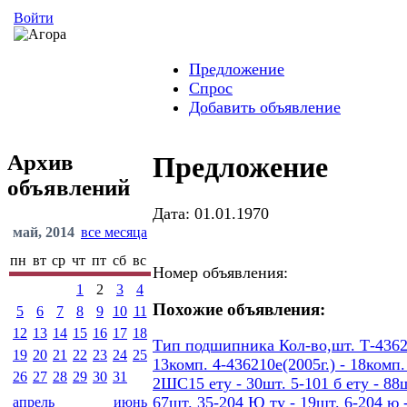
Войти
Предложение
Спрос
Добавить объявление
Архив
Предложение
объявлений
Дата: 01.01.1970
май, 2014
все месяца
пн
вт
ср
чт
пт
сб
вс
Номер объявления:
1
2
3
4
Похожие объявления:
5
6
7
8
9
10
11
12
13
14
15
16
17
18
Тип подшипника Кол-во,шт. Т-436207
19
20
21
22
23
24
25
13комп. 4-436210е(2005г.) - 18ком
26
27
28
29
30
31
2ШС15 ету - 30шт. 5-101 б ету - 88шт
67шт. 35-204 Ю ту - 19шт. 6-204 ю -
апрель
июнь