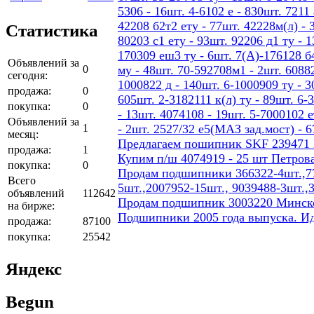
5306 - 16шт. 4-6102 е - 830шт. 7211 
42208 б2т2 ету - 77шт. 42228м(л) - 
Статистика
80203 с1 ету - 93шт. 92206 д1 ту - 
170309 еш3 ту - 6шт. 7(А)-176128 б4
Объявлений за
0
му - 48шт. 70-592708м1 - 2шт. 60882
сегодня:
1000822 д - 140шт. 6-1000909 ту - 3
продажа:
0
605шт. 2-3182111 к(л) ту - 89шт. 6-
покупка:
0
- 13шт. 4074108 - 19шт. 5-7000102 е
Объявлений за
1
- 2шт. 2527/32 е5(МАЗ зад.мост) - 
месяц:
Предлагаем пошипник SKF 239471
продажа:
1
Купим п/ш 4074919 - 25 шт Петров
покупка:
0
Продам подшипники 366322-4шт.,77
Всего
5шт.,2007952-15шт., 9039488-3шт.,
объявлений
112642
Продам подшипник 3003220 Минског
на бирже:
Подшипники 2005 года выпуска. И
продажа:
87100
покупка:
25542
Яндекс
Begun