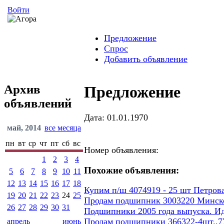
Войти
Предложение
Спрос
Добавить объявление
Архив
Предложение
объявлений
Дата: 01.01.1970
май, 2014
все месяца
пн
вт
ср
чт
пт
сб
вс
Номер объявления:
1
2
3
4
Похожие объявления:
5
6
7
8
9
10
11
12
13
14
15
16
17
18
Купим п/ш 4074919 - 25 шт Петров
19
20
21
22
23
24
25
Продам подшипник 3003220 Минског
26
27
28
29
30
31
Подшипники 2005 года выпуска. И
Продам подшипники 366322-4шт.,77
апрель
июнь