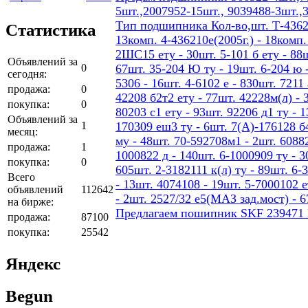
5шт.,2007952-15шт., 9039488-3шт.,
Тип подшипника Кол-во,шт. Т-436207
Статистика
13комп. 4-436210е(2005г.) - 18ком
2ШС15 ету - 30шт. 5-101 б ету - 88шт
Объявлений за
0
67шт. 35-204 Ю ту - 19шт. 6-204 ю -
сегодня:
5306 - 16шт. 4-6102 е - 830шт. 7211 
продажа:
0
42208 б2т2 ету - 77шт. 42228м(л) - 
покупка:
0
80203 с1 ету - 93шт. 92206 д1 ту - 
Объявлений за
1
170309 еш3 ту - 6шт. 7(А)-176128 б4
месяц:
му - 48шт. 70-592708м1 - 2шт. 60882
продажа:
1
1000822 д - 140шт. 6-1000909 ту - 3
покупка:
0
605шт. 2-3182111 к(л) ту - 89шт. 6-
Всего
- 13шт. 4074108 - 19шт. 5-7000102 е
объявлений
112642
- 2шт. 2527/32 е5(МАЗ зад.мост) - 
на бирже:
Предлагаем пошипник SKF 239471
продажа:
87100
покупка:
25542
Яндекс
Begun