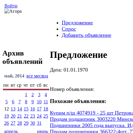
Войти
Предложение
Спрос
Добавить объявление
Архив
Предложение
объявлений
Дата: 01.01.1970
май, 2014
все месяца
пн
вт
ср
чт
пт
сб
вс
Номер объявления:
1
2
3
4
Похожие объявления:
5
6
7
8
9
10
11
12
13
14
15
16
17
18
Купим п/ш 4074919 - 25 шт Петров
19
20
21
22
23
24
25
Продам подшипник 3003220 Минског
26
27
28
29
30
31
Подшипники 2005 года выпуска. И
Продам подшипники 366322-4шт.,77
апрель
июнь