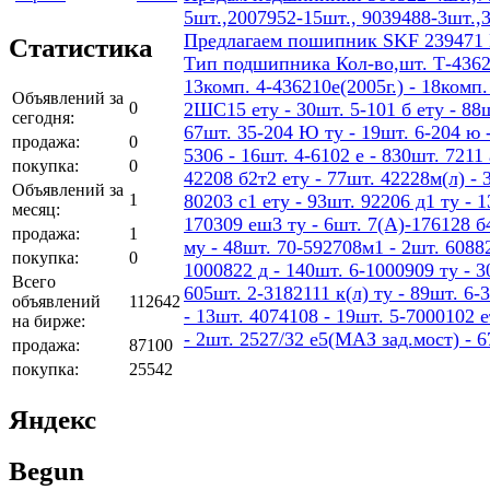
5шт.,2007952-15шт., 9039488-3шт.,
Предлагаем пошипник SKF 239471
Статистика
Тип подшипника Кол-во,шт. Т-436207
13комп. 4-436210е(2005г.) - 18ком
Объявлений за
0
2ШС15 ету - 30шт. 5-101 б ету - 88шт
сегодня:
67шт. 35-204 Ю ту - 19шт. 6-204 ю -
продажа:
0
5306 - 16шт. 4-6102 е - 830шт. 7211 
покупка:
0
42208 б2т2 ету - 77шт. 42228м(л) - 
Объявлений за
1
80203 с1 ету - 93шт. 92206 д1 ту - 
месяц:
170309 еш3 ту - 6шт. 7(А)-176128 б4
продажа:
1
му - 48шт. 70-592708м1 - 2шт. 60882
покупка:
0
1000822 д - 140шт. 6-1000909 ту - 3
Всего
605шт. 2-3182111 к(л) ту - 89шт. 6-
объявлений
112642
- 13шт. 4074108 - 19шт. 5-7000102 е
на бирже:
- 2шт. 2527/32 е5(МАЗ зад.мост) - 
продажа:
87100
покупка:
25542
Яндекс
Begun