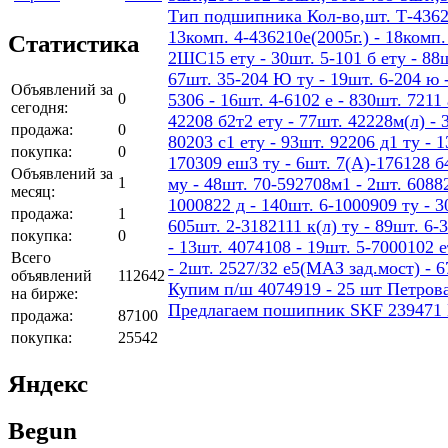
Тип подшипника Кол-во,шт. Т-436207
13комп. 4-436210е(2005г.) - 18ком
Статистика
2ШС15 ету - 30шт. 5-101 б ету - 88шт
67шт. 35-204 Ю ту - 19шт. 6-204 ю -
Объявлений за
0
5306 - 16шт. 4-6102 е - 830шт. 7211 
сегодня:
42208 б2т2 ету - 77шт. 42228м(л) - 
продажа:
0
80203 с1 ету - 93шт. 92206 д1 ту - 
покупка:
0
170309 еш3 ту - 6шт. 7(А)-176128 б4
Объявлений за
1
му - 48шт. 70-592708м1 - 2шт. 60882
месяц:
1000822 д - 140шт. 6-1000909 ту - 3
продажа:
1
605шт. 2-3182111 к(л) ту - 89шт. 6-
покупка:
0
- 13шт. 4074108 - 19шт. 5-7000102 е
Всего
- 2шт. 2527/32 е5(МАЗ зад.мост) - 
объявлений
112642
Купим п/ш 4074919 - 25 шт Петров
на бирже:
Предлагаем пошипник SKF 239471
продажа:
87100
покупка:
25542
Яндекс
Begun