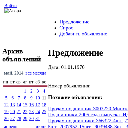
Войти
Предложение
Спрос
Добавить объявление
Архив
Предложение
объявлений
Дата: 01.01.1970
май, 2014
все месяца
пн
вт
ср
чт
пт
сб
вс
Номер объявления:
1
2
3
4
Похожие объявления:
5
6
7
8
9
10
11
12
13
14
15
16
17
18
Продам подшипник 3003220 Минског
19
20
21
22
23
24
25
Подшипники 2005 года выпуска. И
26
27
28
29
30
31
Продам подшипники 366322-4шт.,77
5шт.,2007952-15шт., 9039488-3шт.,
апрель
июнь