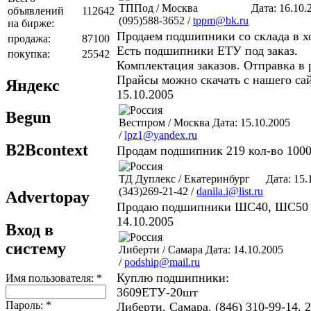
ТППод / Москва
Дата: 16.10.
объявлений
112642
(095)588-3652 /
tppm@bk.ru
на бирже:
Продаем подшипники со склада в х
продажа:
87100
Есть подшипники ЕТУ под заказ.
покупка:
25542
Комплектация заказов. Отправка в 
Прайсы можно скачать с нашего са
Яндекс
15.10.2005
Begun
Вестпром / Москва
Дата: 15.10.2005
/
lpz1@yandex.ru
B2Bcontext
Продам подшипник 219 кол-во 1000
ТД Дуплекс / Екатеринбург
Дата: 15.
(343)269-21-42 /
danila.i@list.ru
Advertopay
Продаю подшипники ШС40, ШС50 в
14.10.2005
Вход в
систему
Либерти / Самара
Дата: 14.10.2005
/
podship@mail.ru
Куплю подшипники:
Имя пользователя:
*
3609ЕТУ-20шт
Пароль:
*
Либерти. Самара. (846) 310-99-14, 2