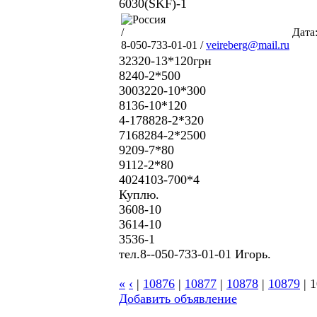
6030(SKF)-1
/
Дата:
8-050-733-01-01 /
veireberg@mail.ru
32320-13*120грн
8240-2*500
3003220-10*300
8136-10*120
4-178828-2*320
7168284-2*2500
9209-7*80
9112-2*80
4024103-700*4
Куплю.
3608-10
3614-10
3536-1
тел.8--050-733-01-01 Игорь.
«
‹
|
10876
|
10877
|
10878
|
10879
|
1
Добавить объявление