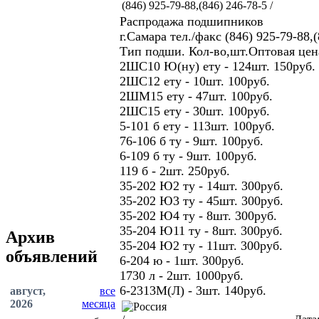
(846) 925-79-88,(846) 246-78-5 /
Распродажа подшипников
г.Самара тел./факс (846) 925-79-88,
Тип подши. Кол-во,шт.Оптовая цена
2ШС10 Ю(ну) ету - 124шт. 150руб.
2ШС12 ету - 10шт. 100руб.
2ШМ15 ету - 47шт. 100руб.
2ШС15 ету - 30шт. 100руб.
5-101 б ету - 113шт. 100руб.
76-106 б ту - 9шт. 100руб.
6-109 б ту - 9шт. 100руб.
119 б - 2шт. 250руб.
35-202 Ю2 ту - 14шт. 300руб.
35-202 Ю3 ту - 45шт. 300руб.
35-202 Ю4 ту - 8шт. 300руб.
35-204 Ю11 ту - 8шт. 300руб.
Архив
35-204 Ю2 ту - 11шт. 300руб.
объявлений
6-204 ю - 1шт. 300руб.
1730 л - 2шт. 1000руб.
6-2313М(Л) - 3шт. 140руб.
август,
все
2026
месяца