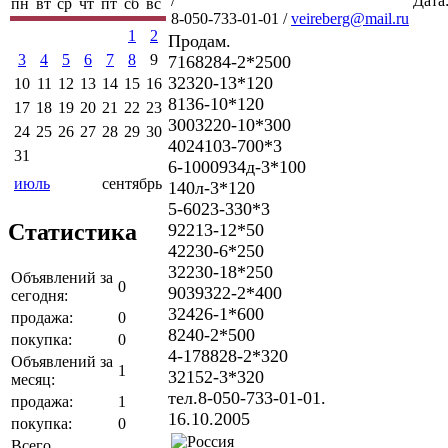
/
Дата:
пн
вт
ср
чт
пт
сб
вс
8-050-733-01-01 /
veireberg@mail.ru
1
2
Продам.
3
4
5
6
7
8
9
7168284-2*2500
32320-13*120
10
11
12
13
14
15
16
8136-10*120
17
18
19
20
21
22
23
3003220-10*300
24
25
26
27
28
29
30
4024103-700*3
31
6-1000934д-3*100
июль
сентябрь
140л-3*120
5-6023-330*3
Статистика
92213-12*50
42230-6*250
32230-18*250
Объявлений за
0
9039322-2*400
сегодня:
32426-1*600
продажа:
0
8240-2*500
покупка:
0
4-178828-2*320
Объявлений за
1
32152-3*320
месяц:
тел.8-050-733-01-01.
продажа:
1
16.10.2005
покупка:
0
Всего