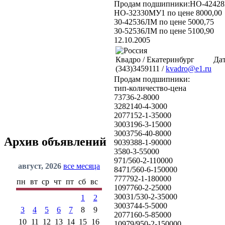
Продам подшипники:НО-42428М
НО-32330МУ1 по цене 8000,00
30-42536ЛМ по цене 5000,75
30-52536ЛМ по цене 5100,90
12.10.2005
Квадро / Екатеринбург
Дат
(343)3459111 /
kvadro@e1.ru
Продам подшипники:
тип-количество-цена
73736-2-8000
3282140-4-3000
2077152-1-35000
3003196-3-15000
3003756-40-8000
Архив объявлений
9039388-1-90000
3580-3-55000
971/560-2-110000
август, 2026
все месяца
8471/560-6-150000
777792-1-180000
пн
вт
ср
чт
пт
сб
вс
1097760-2-25000
30031/530-2-35000
1
2
3003744-5-5000
3
4
5
6
7
8
9
2077160-5-85000
10
11
12
13
14
15
16
10979/950-2-150000