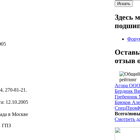
Здесь 
подшип
Фору
005
Оставь
отзыв 
Агора ОО
4, 270-81-21.
Бердник Вя
Гребенник 
а: 12.10.2005
Брюхов Але
СпецПромК
Всего/новы
ада в Москве
Смотреть д
-1 ГПЗ