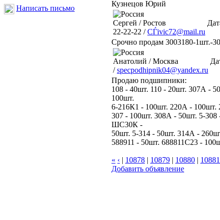
Кузнецов Юрий
Написать письмо
Сергей / Ростов
Дат
22-22-22 /
СЃivic72@mail.ru
Cрочно продам 3003180-1шт.-3
Анатолий / Москва
Да
/
specpodhipnik04@yandex.ru
Продаю подшипники:
108 - 40шт. 110 - 20шт. 307А - 5
100шт.
6-216К1 - 100шт. 220А - 100шт. 
307 - 100шт. 308А - 50шт. 5-308 
ШС30К -
50шт. 5-314 - 50шт. 314А - 260
588911 - 50шт. 688811С23 - 100ш
«
‹
|
10878
|
10879
|
10880
|
10881
Добавить объявление