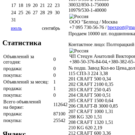
30032/850-1-750000
17
18
19
20
21
22
23
10979/530-1-40000
24
25
26
27
28
29
30
31
ООО "Белпод / Москва
+7 095 730-56-76 /
bpexport@mai
июль
сентябрь
Продаем 10000 шт. подшипника
Статистика
Контактное лицо: Полторацкий
ЧП Стецун Анатолий Викторов
Объявлений за
0
+380-50-376-84-04,+380-382-65-
сегодня:
№ подш. Завод Кол-во Цена,дол
продажа:
0
115 СПЗ-3 224 3,38
покупка:
0
201 CRAFT 500 0,34
Объявлений за месяц:
1
202 CRAFT 2100 0,35
продажа:
1
203 CRAFT 250 0,45
покупка:
0
204 CRAFT 500 0,51
205 CRAFT 1500 0,64
Всего объявлений
112642
206 CRAFT-B 3000 0,85
на бирже:
207 CRAFT 1000 1,31
продажа:
87100
208 KG 320 1,51
покупка:
25542
208 CRAFT 1320 1,51
210 KG 620 2,19
Яндекс
212 CRAFT 600 3,36