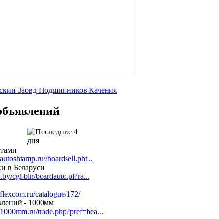
объявлений
тамп
autoshtamp.ru//boardsell.pht...
и в Беларуси
.by/cgi-bin/boardauto.pl?ra...
flexcom.ru/catalogue/172/
влений - 1000мм
.1000mm.ru/trade.php?pref=bea...