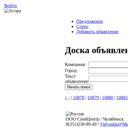
Войти
Предложение
Спрос
Добавить объявление
Доска объявле
Компания:
Город:
Текст
объявления:
«
‹
|
10878
|
10879
|
10880
|
10881
ООО СнабЦентр / Челябинск
8(351)230-89-49 /
Vidyaskin@Mai