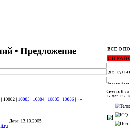
ний • Предложение
ВСЕ О 
СПРАВ
где купи
Полная база
Срочный вы
+7 927 692-1
|
10882
|
10883
|
10884
|
10885
|
10886
|
›
»
Дата: 13.10.2005
l.ru