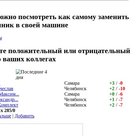
можно посмотреть как самому заменить
ник в своей машине
м
те положительный или отрицательный
о ваших коллегах
О
Самара
+3
/
-0
чеслав
Челябинск
+2
/
-10
Максим...
Самара
+0
/
-6
ксандр...
Челябинск
+1
/
-7
омплект
Челябинск
+2
/
-7
х 285/0
альше
|
Добавить