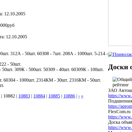
а: 12.10.2005
0000руб
та: 12.10.2005
00шт. 312А - 50шт. 60308 - 7шт. 208А - 1000шт. 5-214 -
222 - 50шт.
Доски 
- 50шт. 309К - 500шт. 50309 - 40шт. 60309К - 100шт.
шт. 60304 - 1000шт. 2314КМ - 30шт. 2316КМ - 50шт.
т.
ЗАО Автош
https://www.
|
10882
|
10883
|
10884
|
10885
|
10886
|
›
»
Подшипник
https://aprom
FlexCom.ru
https://www.
Доска объя
https://www