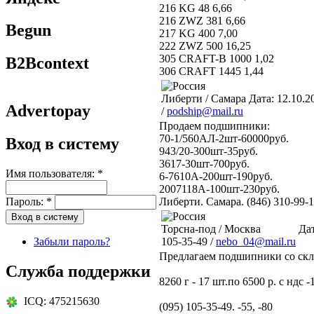
216 KG 48 6,66
216 ZWZ 381 6,66
Begun
217 KG 400 7,00
222 ZWZ 500 16,25
305 CRAFT-B 1000 1,02
B2Bcontext
306 CRAFT 1445 1,44
Либерти / Самара
Дата: 12.10.2
Advertopay
/
podship@mail.ru
Продаем подшипники:
70-1/560АЛ-2шт-60000руб.
Вход в систему
943/20-300шт-35руб.
3617-30шт-700руб.
Имя пользователя:
*
6-7610А-200шт-190руб.
2007118А-100шт-230руб.
Либерти. Самара. (846) 310-99-1
Пароль:
*
Торсна-под / Москва
Дат
105-35-49 /
nebo_04@mail.ru
Забыли пароль?
Предлагаем подшипники со скл
Служба поддержки
8260 г - 17 шт.по 6500 р. с ндс 
ICQ: 475215630
(095) 105-35-49. -55, -80